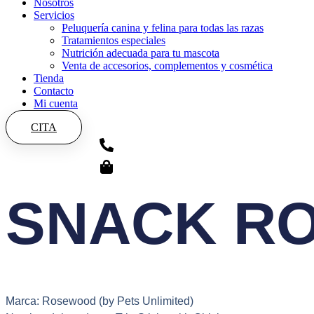
Nosotros
Servicios
Peluquería canina y felina para todas las razas
Tratamientos especiales
Nutrición adecuada para tu mascota
Venta de accesorios, complementos y cosmética
Tienda
Contacto
Mi cuenta
CITA
SNACK R
Marca: Rosewood (by Pets Unlimited)