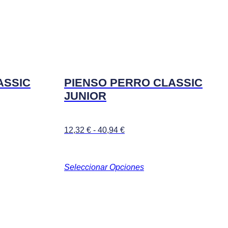
Las
opciones
se
pueden
elegir
en
la
página
de
ASSIC
PIENSO PERRO CLASSIC
producto
JUNIOR
Rango
12,32
€
-
40,94
€
de
precios:
desde
Seleccionar Opciones
12,32 €
hasta
40,94 €