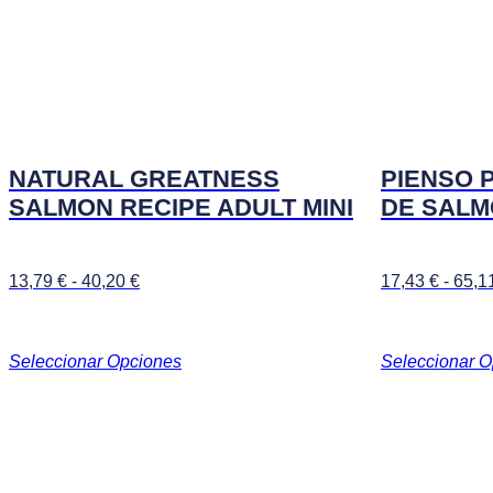
Las
Las
opciones
opciones
se
se
pueden
pueden
elegir
elegir
en
en
la
la
página
página
de
de
NATURAL GREATNESS
PIENSO 
producto
producto
SALMON RECIPE ADULT MINI
DE SAL
Rango
13,79
€
-
40,20
€
17,43
€
-
65,1
de
precios:
desde
Seleccionar Opciones
Seleccionar 
13,79 €
hasta
40,20 €