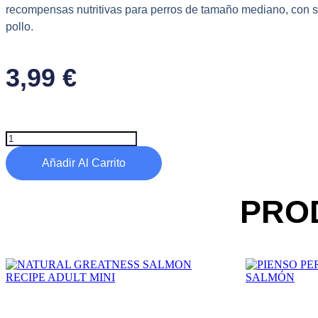
recompensas nutritivas para perros de tamaño mediano, con 
pollo.
3,99
€
SNACK
ROSEWOOD
cantidad
Añadir Al Carrito
PRO
Este
Este
producto
producto
tiene
tiene
múltiples
múltiples
variantes.
variantes.