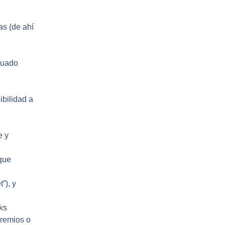
as (de ahí
cuado
ibilidad a
e y
que
”), y
ks
premios o