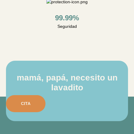
99.99%
Seguridad
mamá, papá, necesito un
lavadito
CITA