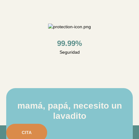
99.99%
Seguridad
mamá, papá, necesito un
lavadito
CITA