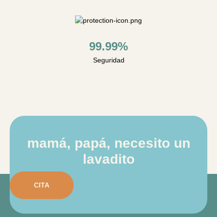
99.99%
Seguridad
mamá, papá, necesito un
lavadito
CITA