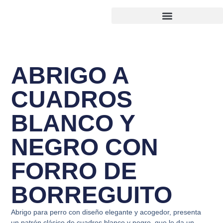
ABRIGO A
CUADROS
BLANCO Y
NEGRO CON
FORRO DE
BORREGUITO
Abrigo para perro con diseño elegante y acogedor, presenta
un patrón clásico de cuadros blanco y negro, que le da un